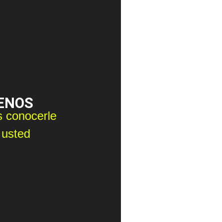
ENOS
 conocerle
 usted