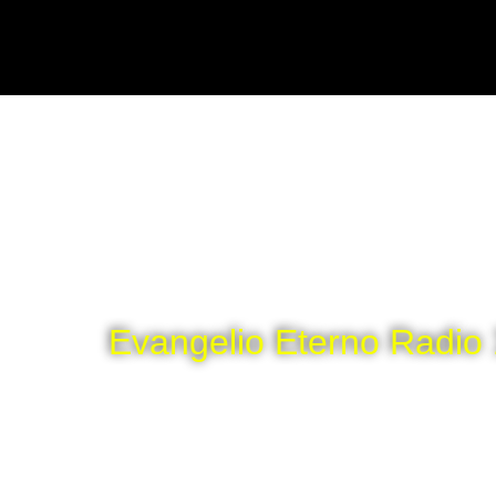
INICIO
Evangelio Eterno Radio
Predicando el evangelio de Jesucristo a los no salvos y e