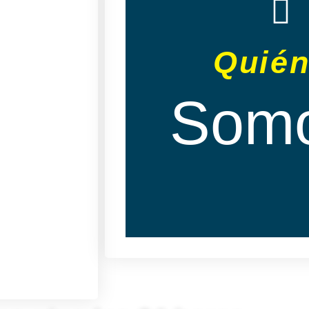
Bíblica Bautista La Senda 
Lambayeque - Perú. Nuest
glorificar y exaltar el nomb
Quié
Jesucristo y anunciar el eva
de Dios a través de la pre
Som
doctrina y alabar al Señ
corazones con Salmos, hi
espirituales (Colosenses 3:
religión ni política, tampo
predicamos a Cristo y solo
crucificado (1 Cori