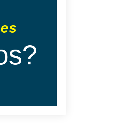
Antigua, de Olmos,
ro propósito es
re de nuestro Señor
nes
ngelio de la gracia
dicación de sana
os?
or en nuestros
mnos y cánticos
16). No predicamos
co es un negocio,
 Cristo y a este
ntios 2:2)